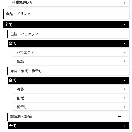
会葬御礼品
食品・ドリンク
全て
缶詰・バラエティ
全て
バラエティ
缶詰
海苔・佃煮・梅干し
全て
海苔
佃煮
梅干し
調味料・乾物
全て