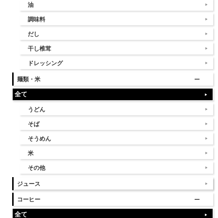
油
調味料
だし
干し椎茸
ドレッシング
麺類・米
全て
うどん
そば
そうめん
米
その他
ジュース
コーヒー
全て