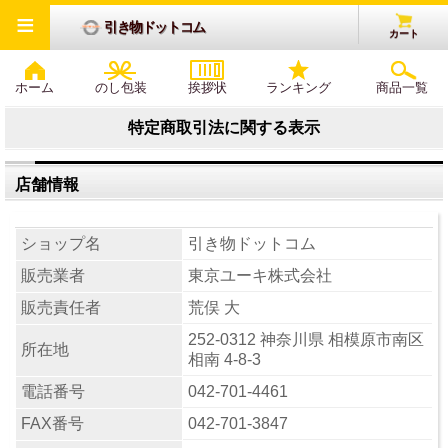
≡
引き物ドットコム
カート
ホーム
のし包装
挨拶状
ランキング
商品一覧
特定商取引法に関する表示
店舗情報
ショップ名
引き物ドットコム
販売業者
東京ユーキ株式会社
販売責任者
荒俣 大
252-0312 神奈川県 相模原市南区
所在地
相南 4-8-3
電話番号
042-701-4461
FAX番号
042-701-3847