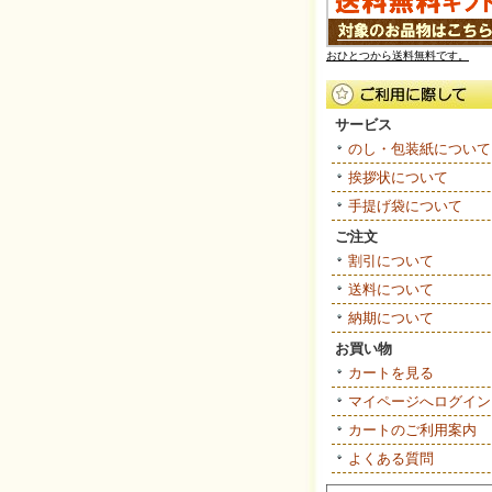
おひとつから送料無料です。
サービス
のし・包装紙について
挨拶状について
手提げ袋について
ご注文
割引について
送料について
納期について
お買い物
カートを見る
マイページへログイン
カートのご利用案内
よくある質問
]
[ H20150 ]
[ H20337 ]