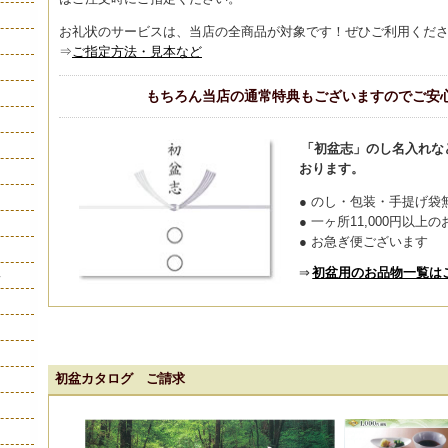
お礼状のサービスは、当店の全商品が対象です！ぜひご利用くだ
⇒
ご指定方法・見本など
もちろん当店の通常特典もございますのでご安
「初盆志」のし名入れな
おります。
● のし・包装・手提げ袋
● 一ヶ所11,000円以
● お急ぎ便ございます
⇒
初盆用のお品物一覧は
ト
初盆カタログ ご請求