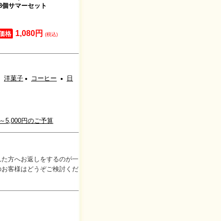
8個サマーセット
手延素麺 揖保乃糸
島原素麺・
あごつゆセ
1,080円
1,080円
1,08
価格
価格
価格
(税込)
(税込)
洋菓子
コーヒー
日
円～5,000円のご予算
れた方へお返しをするのが一
のお客様はどうぞご検討くだ