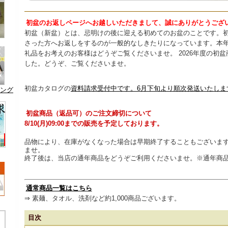
初盆のお返しページへお越しいただきまして、誠にありがとうござ
初盆（新盆）とは、忌明けの後に迎える初めてのお盆のことです。
さった方へお返しをするのが一般的なしきたりになっています。本
礼品をお考えのお客様はどうぞご覧くださいませ。 2026年度の初
した。どうぞ、ご覧くださいませ。
初盆カタログの
資料請求受付中です。6月下旬より順次発送いたしま
キング
初盆商品（返品可）のご注文締切について
8/10(月)09:00までの販売を予定しております。
品物により、在庫がなくなった場合は早期終了することもございま
ませ。
終了後は、当店の通年商品をどうぞご利用くださいませ。※通年商
通常商品一覧はこちら
⇒ 素麺、タオル、洗剤など約1,000商品ございます。
目次