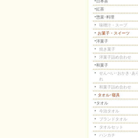
日本茶
紅茶
惣菜･料理
味噌汁・スープ
お菓子・スイーツ
洋菓子
焼き菓子
洋菓子詰め合わせ
和菓子
せんべい･おかき･あ
れ
和菓子詰め合わせ
タオル･寝具
タオル
今治タオル
ブランドタオル
タオルセット
ハンカチ