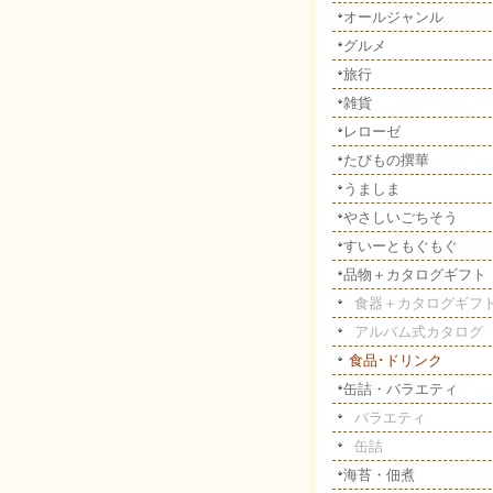
オールジャンル
グルメ
旅行
雑貨
レローゼ
たびもの撰華
うましま
やさしいごちそう
すいーともぐもぐ
品物＋カタログギフト
食器＋カタログギフ
アルバム式カタログ
食品･ドリンク
缶詰・バラエティ
バラエティ
缶詰
海苔・佃煮