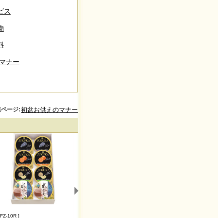
ビス
物
料
物マナー
ページ:
初盆お供えのマナー
 FZ-10R ]
[ 226650-01 ]
[ H20054 ]