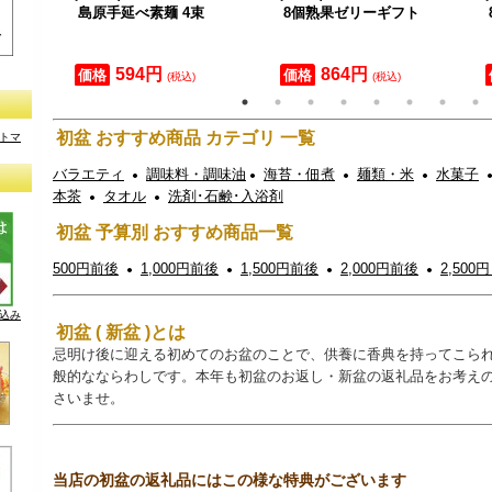
島原手延べ素麺 4束
8個熟果ゼリーギフト
594円
864円
価格
価格
)
(税込)
(税込)
初盆 おすすめ商品 カテゴリ 一覧
トマ
バラエティ
調味料・調味油
海苔・佃煮
麺類・米
水菓子
本茶
タオル
洗剤･石鹸･入浴剤
初盆 予算別 おすすめ商品一覧
500円前後
1,000円前後
1,500円前後
2,000円前後
2,500
込み
初盆 ( 新盆 )とは
忌明け後に迎える初めてのお盆のことで、供養に香典を持ってこら
般的なならわしです。本年も初盆のお返し・新盆の返礼品をお考え
さいませ。
当店の初盆の返礼品にはこの様な特典がございます