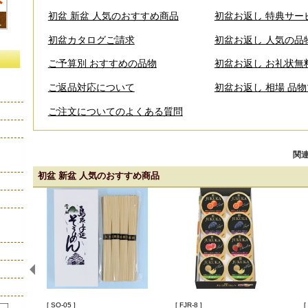
初盆 新盆 人気のおすすめ商品
初盆お返し 特典サー
初盆カタログご請求
初盆お返し 人気の品
ご予算別 おすすめの品物
初盆お返し お礼状無
ご返品対応について
初盆お返し 相場 品
ご注文についてのよくある質問
関連
初盆 新盆 人気のおすすめ商品
[ SO-05 ]
[ FJR-8 ]
[