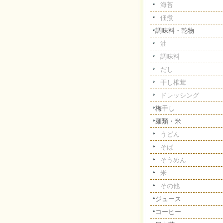
海苔
佃煮
調味料・乾物
油
調味料
だし
干し椎茸
ドレッシング
梅干し
麺類・米
うどん
そば
そうめん
米
その他
ジュース
コーヒー