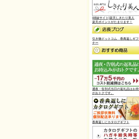
 和膳 詰合せ
除菌生活サポートセッ
調味料セット
ト
[姉妹サイト]楽天しきたり美人
1,080円
1,100円
1,620円
価格
価格
(税込)
(税込)
(税込
楽天ポイントがたまります！
引き物ドットコム 香典返しギフ
ナー
通夜・告別式当日の返礼品はお持
がおトクです。
香典返しにカタログギフト