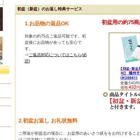
初盆（新盆）のお返し特典サービス
初盆用の約75
1.お品物の返品OK
対象の約75点ご返品可能です。初
盆後にお品物が余っても安心で
す。
⇒
ご返品対応についてはこちら(必
読)
ら
2.初盆お返し お礼状無料
ご用途が初盆志の場合に、お盆用のあいさつ状ををお付けするこ
はご注文時にご指定ください。