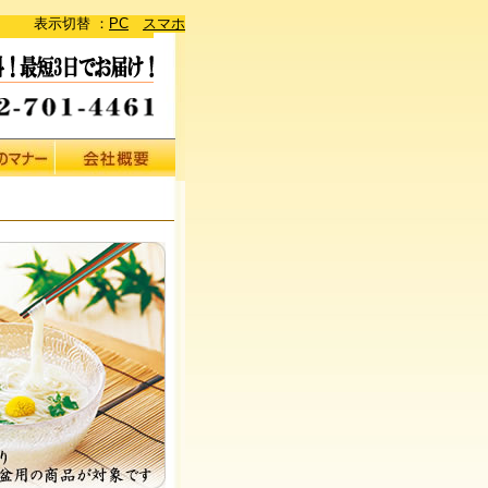
表示切替 ：
PC
スマホ