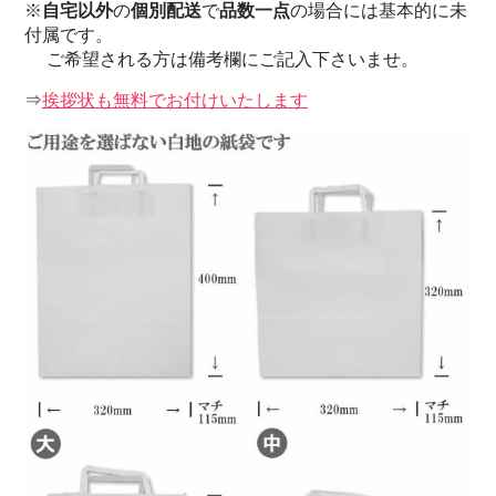
※
自宅以外
の
個別配送
で
品数一点
の場合には基本的に未
付属です。
ご希望される方は備考欄にご記入下さいませ。
⇒
挨拶状も無料でお付けいたします