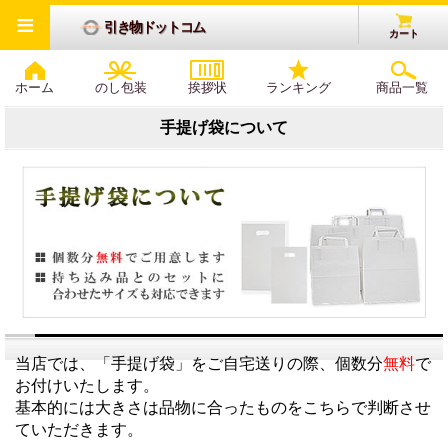
≡
引き物ドットコム
カート
ホーム
のし包装
挨拶状
ランキング
商品一覧
手提げ袋について
当店では、「手提げ袋」をご自宅送りの際、個数分
無料
で
お付けいたします。
基本的には大きさは品物に合ったものをこちらで判断させ
ていただきます。