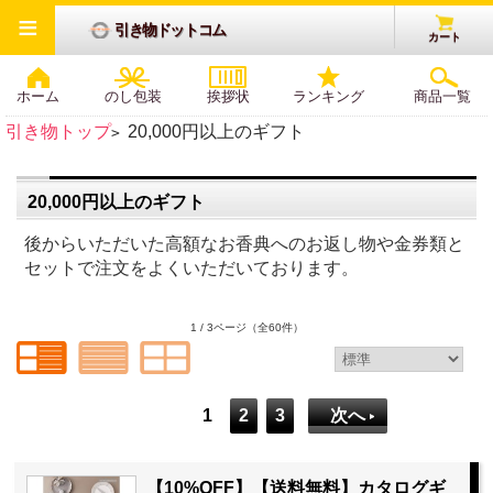
≡
引き物ドットコム
カート
ホーム
のし包装
挨拶状
ランキング
商品一覧
引き物トップ
20,000円以上のギフト
>
20,000円以上のギフト
後からいただいた高額なお香典へのお返し物や金券類と
セットで注文をよくいただいております。
1 / 3ページ
（全60件）
1
2
3
次へ
【10%OFF】【送料無料】カタログギ