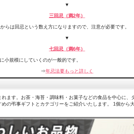
▼
三回忌（満2年）
忌からは回忌という数え方になりますので、注意が必要です。
▼
七回忌（満6年）
々に小規模にしていくのが一般的です。
⇒
年忌法要もっと詳しく
まれます。お茶・海苔・調味料・お菓子などの食品を中心に、
めの弔事ギフトとカテゴリーをご紹介いたします。 1個から