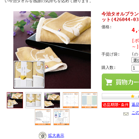
い今治タオルを感謝の気持ちを込めて贈ります。
今治タオルブラン
ット(426044-03
価格:
4
[
～]
手提げ袋:
(
購入数:
返
こ
拡大表示