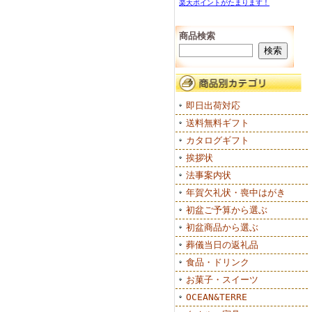
楽天ポイントがたまります！
商品検索
即日出荷対応
送料無料ギフト
カタログギフト
挨拶状
法事案内状
年賀欠礼状・喪中はがき
初盆ご予算から選ぶ
初盆商品から選ぶ
葬儀当日の返礼品
食品・ドリンク
お菓子・スイーツ
OCEAN&TERRE