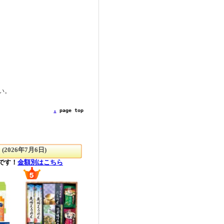
い。
page top