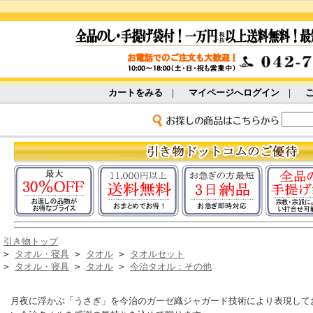
カートをみる
｜
マイページへログイン
｜
引き物トップ
>
タオル・寝具
>
タオル
>
タオルセット
>
タオル・寝具
>
タオル
>
今治タオル：その他
月夜に浮かぶ「うさぎ」を今治のガーゼ織ジャガード技術により表現して