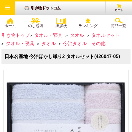
≡
引き物ドットコム
カート
ホーム
のし包装
挨拶状
ランキング
商品一覧
引き物トップ
タオル・寝具
タオル
タオルセット
>
>
>
タオル・寝具
タオル
今治タオル：その他
>
>
>
日本名産地 今治ぼかし織り2 タオルセット(426047-05)