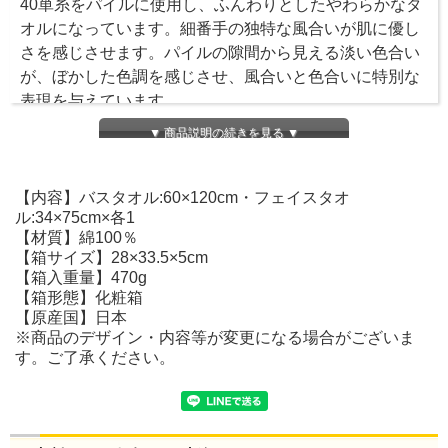
40単糸をパイルに使用し、ふんわりとしたやわらかなタ
オルになっています。細番手の独特な風合いが肌に優し
さを感じさせます。パイルの隙間から見える淡い色合い
が、ぼかした色調を感じさせ、風合いと色合いに特別な
表現を与えています。
▼ 商品説明の続きを見る ▼
【内容】バスタオル:60×120cm・フェイスタオ
ル:34×75cm×各1
【材質】綿100％
【箱サイズ】28×33.5×5cm
【箱入重量】470g
【箱形態】化粧箱
【原産国】日本
※商品のデザイン・内容等が変更になる場合がございま
す。ご了承ください。