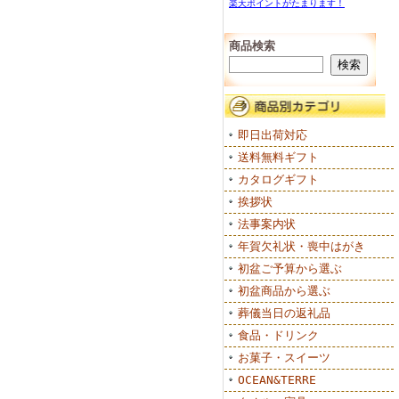
楽天ポイントがたまります！
商品検索
即日出荷対応
送料無料ギフト
カタログギフト
挨拶状
法事案内状
年賀欠礼状・喪中はがき
初盆ご予算から選ぶ
初盆商品から選ぶ
葬儀当日の返礼品
食品・ドリンク
お菓子・スイーツ
OCEAN&TERRE