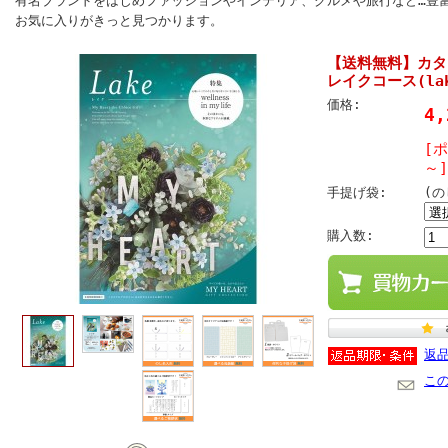
有名ブランドをはじめファッションやインテリア、グルメや旅行など…豊
お気に入りがきっと見つかります。
【送料無料】カタ
レイクコース(lak
価格:
4
[
～]
手提げ袋:
(
購入数:
返
こ