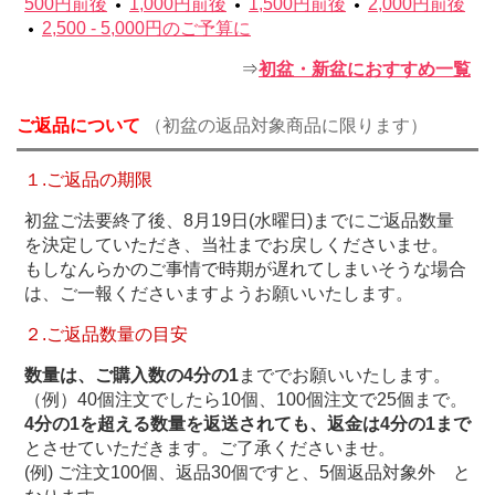
500円前後
1,000円前後
1,500円前後
2,000円前後
めご了承ください。
2,500 - 5,000円のご予算に
アロエヴェラエキス配合で手肌にもやさしいキッチン洗
⇒
初盆・新盆におすすめ一覧
剤です。フロッシュは自然界に存在する微生物によって
ほぼ100%が自然に還ります。
ご返品について
（初盆の返品対象商品に限ります）
１.ご返品の期限
初盆ご法要終了後、8月19日(水曜日)までにご返品数量
を決定していただき、当社までお戻しくださいませ。
もしなんらかのご事情で時期が遅れてしまいそうな場合
は、ご一報くださいますようお願いいたします。
２.ご返品数量の目安
数量は、ご購入数の4分の1
まででお願いいたします。
（例）40個注文でしたら10個、100個注文で25個まで。
4分の1を超える数量を返送されても、返金は4分の1まで
とさせていただきます。ご了承くださいませ。
(例) ご注文100個、返品30個ですと、5個返品対象外 と