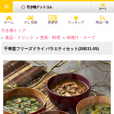
≡
引き物ドットコム
カート
ホーム
のし包装
挨拶状
ランキング
商品一覧
引き物トップ
食品・ドリンク
惣菜・料理
味噌汁・スープ
>
>
>
千寿堂フリーズドライ バラエティセット(26B31-05)