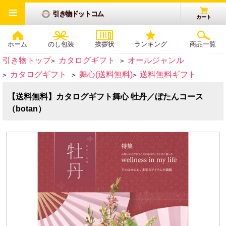
≡
引き物ドットコム
カート
ホーム
のし包装
挨拶状
ランキング
商品一覧
引き物トップ
カタログギフト
オールジャンル
>
>
カタログギフト
舞心(送料無料)
送料無料ギフト
>
>
>
【送料無料】カタログギフト舞心 牡丹／ぼたんコース
（botan）