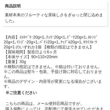
商品説明
素材本来のフルーティな美味しさをぎゅっと閉じ込めま
した｡
【内容】ｽﾄﾛﾍﾞﾘｰ20g×1､ﾁｪﾘｰ20g×1､ﾋﾟｰﾁ20g×1､ｵﾚﾝｼﾞ
20g×1､ﾏﾝｺﾞｰ20g×1､ﾊﾟｲﾝ20g×1､ｱｯﾌﾟﾙ20g×1､ｷｳｲﾌﾙｰﾂ
20g×1 のいずれか1個 【種類の指定はできません】
【賞味期間】製造日より6ヶ月
【本体サイズ】90×110×20mm
【重量】30g
※種類の指定はできません。※箱は付いておりません。
※この商品は熨斗・包装、手提げ袋に対応しておりませ
ん。
※商品のデザイン・内容等が変更になる場合がございま
す。
※ご注意ください
こちらの商品は、メール便対応商品ですが、
購入個数によっては、宅配便にて発送させていただきま