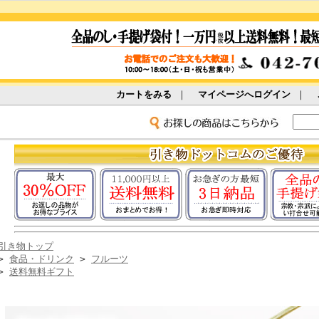
カートをみる
｜
マイページへログイン
｜
引き物トップ
>
食品・ドリンク
>
フルーツ
>
送料無料ギフト