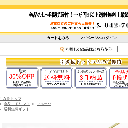
カートをみる
｜
マイページへログイン
｜
引き物トップ
>
食品・ドリンク
>
フルーツ
>
送料無料ギフト