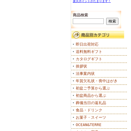
楽天ポイントがたまります！
商品検索
即日出荷対応
送料無料ギフト
カタログギフト
挨拶状
法事案内状
年賀欠礼状・喪中はがき
初盆ご予算から選ぶ
初盆商品から選ぶ
葬儀当日の返礼品
食品・ドリンク
お菓子・スイーツ
OCEAN&TERRE