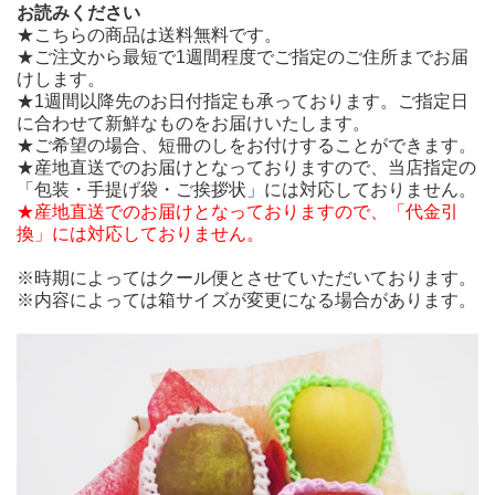
お読みください
★こちらの商品は送料無料です。
★ご注文から最短で1週間程度でご指定のご住所までお届
けします。
★1週間以降先のお日付指定も承っております。ご指定日
に合わせて新鮮なものをお届けいたします。
★ご希望の場合、短冊のしをお付けすることができます。
★産地直送でのお届けとなっておりますので、当店指定の
「包装・手提げ袋・ご挨拶状」には対応しておりません。
★産地直送でのお届けとなっておりますので、「代金引
旬を満喫。季節のフルーツボックス。各種ご挨拶や返礼
換」には対応しておりません。
品に、もらって嬉しいフレッシュなフルーツギフトで
す！
※時期によってはクール便とさせていただいております。
野菜ソムリエが目利きしたフルーツをお届けします。季
※内容によっては箱サイズが変更になる場合があります。
節に合わせて、一番おいしい食べ頃の果物を詰合せでお
届けします。