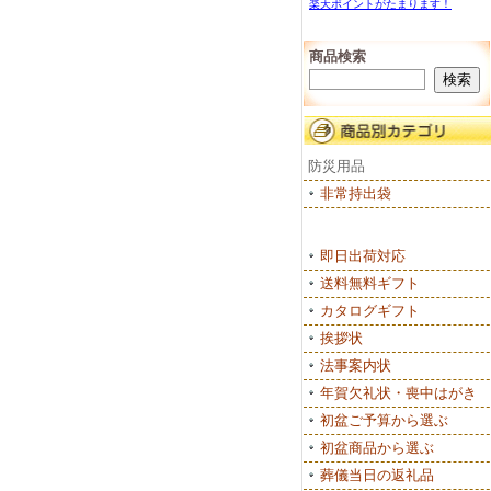
楽天ポイントがたまります！
商品検索
防災用品
非常持出袋
即日出荷対応
送料無料ギフト
カタログギフト
挨拶状
法事案内状
年賀欠礼状・喪中はがき
初盆ご予算から選ぶ
初盆商品から選ぶ
葬儀当日の返礼品