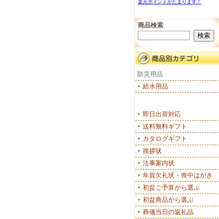
楽天ポイントがたまります！
商品検索
防災用品
給水用品
即日出荷対応
送料無料ギフト
カタログギフト
挨拶状
法事案内状
年賀欠礼状・喪中はがき
初盆ご予算から選ぶ
初盆商品から選ぶ
葬儀当日の返礼品