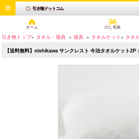
≡
引き物ドットコム
ホーム
のし包装
引き物トップ
タオル・寝具
寝具
タオルケット
タオ
>
>
>
>
【送料無料】nishikawa サンクレスト 今治タオルケット2P ネイ