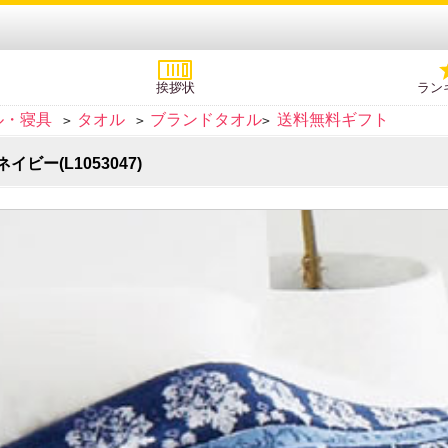
挨拶状
ラン
ル・寝具
タオル
ブランドタオル
送料無料ギフト
>
>
>
ビー(L1053047)