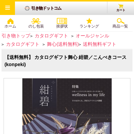
≡
引き物ドットコム
カート
ホーム
のし包装
挨拶状
ランキング
商品一覧
引き物トップ
カタログギフト
オールジャンル
>
>
カタログギフト
舞心(送料無料)
送料無料ギフト
>
>
>
【送料無料】 カタログギフト舞心 紺碧／こんぺきコース
(konpeki)