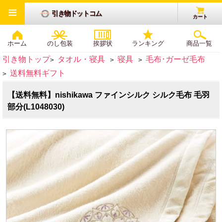
≡
引き物ドットコム
カート
ホーム
のし包装
挨拶状
ランキング
商品一覧
引き物トップ
タオル・寝具
寝具
毛布･ガーゼ毛布
>
>
>
送料無料ギフト
>
【送料無料】nishikawa ファインシルク シルク毛布 毛羽
部分(L1048030)